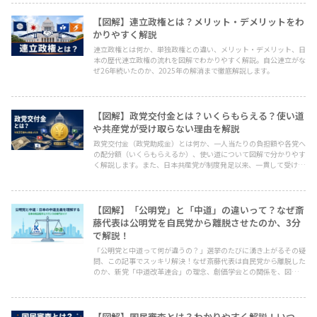
【図解】連立政権とは？メリット・デメリットをわ
かりやすく解説
連立政権とは何か、単独政権との違い、メリット・デメリット、日
本の歴代連立政権の流れを図解でわかりやすく解説。自公連立がな
ぜ26年続いたのか、2025年の解消まで徹底解説します。
【図解】政党交付金とは？いくらもらえる？使い道
や共産党が受け取らない理由を解説
政党交付金（政党助成金）とは何か、一人当たりの負担額や各党へ
の配分額（いくらもらえるか）、使い道について図解で分かりやす
く解説します。また、日本共産党が制度発足以来、一貫して受け取
りを拒否している理由（憲法違反など）についても詳しく説明しま
す。
【図解】「公明党」と「中道」の違いって？なぜ斎
藤代表は公明党を自民党から離脱させたのか、3分
で解説！
「公明党と中道って何が違うの？」選挙のたびに湧き上がるその疑
問、この記事でスッキリ解決！なぜ斎藤代表は自民党から離脱した
のか、新党「中道改革連合」の理念、創価学会との関係を、図解で
分かりやすく3分解説。これを読めば、選挙が10倍面白くなる！
【図解】国民審査とは？わかりやすく解説！いつ、