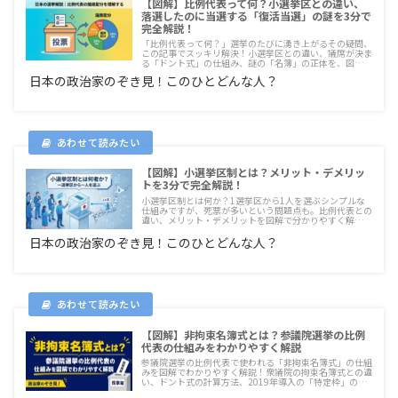
【図解】比例代表って何？小選挙区との違い、
落選したのに当選する「復活当選」の謎を3分で
完全解説！
「比例代表って何？」選挙のたびに湧き上がるその疑問、
この記事でスッキリ解決！小選挙区との違い、議席が決ま
る「ドント式」の仕組み、謎の「名簿」の正体を、図解で
分かりやすく3分解説。これを読めば、選挙が10倍面白く
日本の政治家のぞき見！このひとどんな人？
なる！
【図解】小選挙区制とは？メリット・デメリッ
トを3分で完全解説！
小選挙区制とは何か？1選挙区から1人を選ぶシンプルな
仕組みですが、死票が多いという問題点も。比例代表との
違い、メリット・デメリットを図解で分かりやすく解説し
ます！
日本の政治家のぞき見！このひとどんな人？
【図解】非拘束名簿式とは？参議院選挙の比例
代表の仕組みをわかりやすく解説
参議院選挙の比例代表で使われる「非拘束名簿式」の仕組
みを図解でわかりやすく解説！衆議院の拘束名簿式との違
い、ドント式の計算方法、2019年導入の「特定枠」の理
由まで、選挙の疑問をスッキリ解消します。