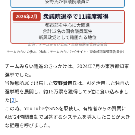
チームみらいの歩み（出典：チームみらい公式サイト・東京都選挙管理委員会）
チームみらい
躍進のきっかけは、2024年7月の東京都知事
選挙でした。
当時無所属で出馬した
安野貴博
氏は、AIを活用した独自の
選挙戦を展開し、約15万票を獲得して5位に食い込みまし
た[
2
]。
この時、YouTubeやSNSを駆使し、有権者からの質問に
AIが24時間自動で回答するシステムを導入したことが大き
な話題を呼びました。