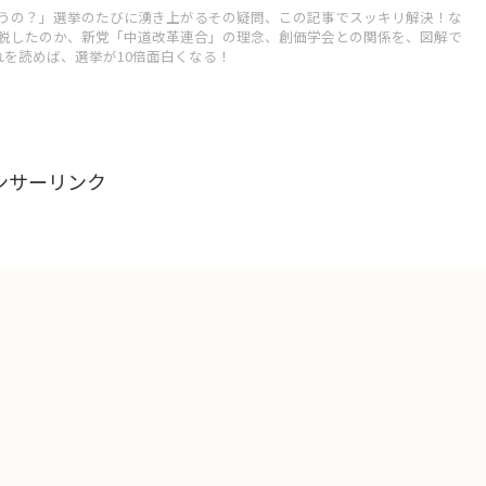
うの？」選挙のたびに湧き上がるその疑問、この記事でスッキリ解決！な
脱したのか、新党「中道改革連合」の理念、創価学会との関係を、図解で
れを読めば、選挙が10倍面白くなる！
ンサーリンク