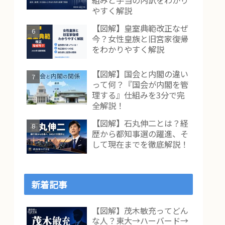
組みと手当の内訳をわかり
やすく解説
【図解】皇室典範改正なぜ
今？女性皇族と旧宮家復帰
をわかりやすく解説
【図解】国会と内閣の違い
って何？『国会が内閣を管
理する』仕組みを3分で完
全解説！
【図解】石丸伸二とは？経
歴から都知事選の躍進、そ
して現在までを徹底解説！
新着記事
【図解】茂木敏充ってどん
な人？東大→ハーバード→