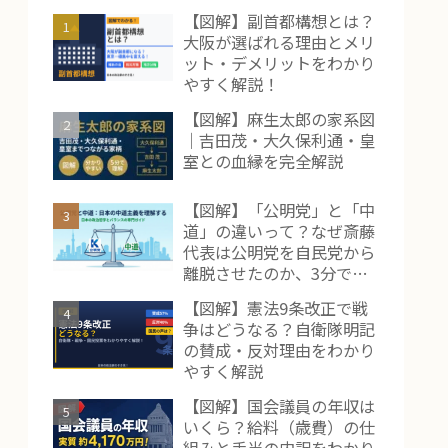
【図解】副首都構想とは？
大阪が選ばれる理由とメリ
ット・デメリットをわかり
やすく解説！
【図解】麻生太郎の家系図
｜吉田茂・大久保利通・皇
室との血縁を完全解説
【図解】「公明党」と「中
道」の違いって？なぜ斎藤
代表は公明党を自民党から
離脱させたのか、3分で解
説！
【図解】憲法9条改正で戦
争はどうなる？自衛隊明記
の賛成・反対理由をわかり
やすく解説
【図解】国会議員の年収は
いくら？給料（歳費）の仕