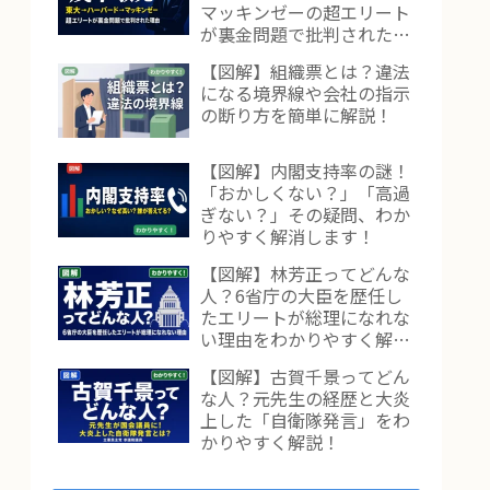
マッキンゼーの超エリート
が裏金問題で批判された理
由をわかりやすく解説！
【図解】組織票とは？違法
になる境界線や会社の指示
の断り方を簡単に解説！
【図解】内閣支持率の謎！
「おかしくない？」「高過
ぎない？」その疑問、わか
りやすく解消します！
【図解】林芳正ってどんな
人？6省庁の大臣を歴任し
たエリートが総理になれな
い理由をわかりやすく解
説！
【図解】古賀千景ってどん
な人？元先生の経歴と大炎
上した「自衛隊発言」をわ
かりやすく解説！