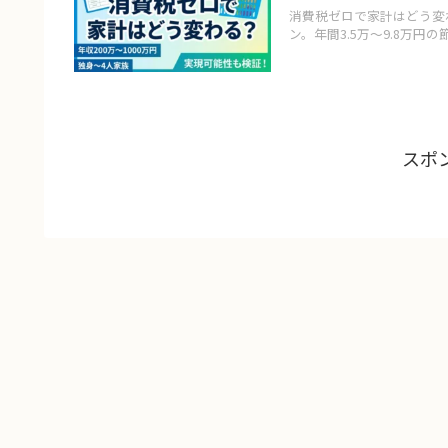
消費税ゼロで家計はどう変わ
ン。年間3.5万～9.8万
スポ