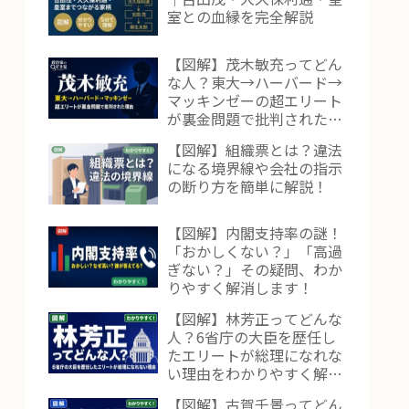
室との血縁を完全解説
【図解】茂木敏充ってどん
な人？東大→ハーバード→
マッキンゼーの超エリート
が裏金問題で批判された理
由をわかりやすく解説！
【図解】組織票とは？違法
になる境界線や会社の指示
の断り方を簡単に解説！
【図解】内閣支持率の謎！
「おかしくない？」「高過
ぎない？」その疑問、わか
りやすく解消します！
【図解】林芳正ってどんな
人？6省庁の大臣を歴任し
たエリートが総理になれな
い理由をわかりやすく解
説！
【図解】古賀千景ってどん