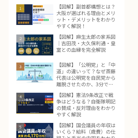
【図解】副首都構想とは？
大阪が選ばれる理由とメリ
ット・デメリットをわかり
やすく解説！
【図解】麻生太郎の家系図
｜吉田茂・大久保利通・皇
室との血縁を完全解説
【図解】「公明党」と「中
道」の違いって？なぜ斎藤
代表は公明党を自民党から
離脱させたのか、3分で解
説！
【図解】憲法9条改正で戦
争はどうなる？自衛隊明記
の賛成・反対理由をわかり
やすく解説
【図解】国会議員の年収は
いくら？給料（歳費）の仕