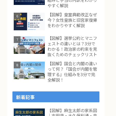
組みと手当の内訳をわかり
やすく解説
【図解】皇室典範改正なぜ
今？女性皇族と旧宮家復帰
をわかりやすく解説
【図解】選挙公約とマニフ
ェストの違いとは？3分で
わかる！政治家の約束を見
抜くためのチェックリスト
【図解】国会と内閣の違い
って何？『国会が内閣を管
理する』仕組みを3分で完
全解説！
新着記事
【図解】麻生太郎の家系図
｜吉田茂・大久保利通・皇