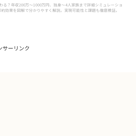
る？年収200万～1000万円、独身～4人家族まで詳細シミュレーショ
円の節約効果を図解で分かりやすく解説。実現可能性と課題も徹底検証。
ンサーリンク