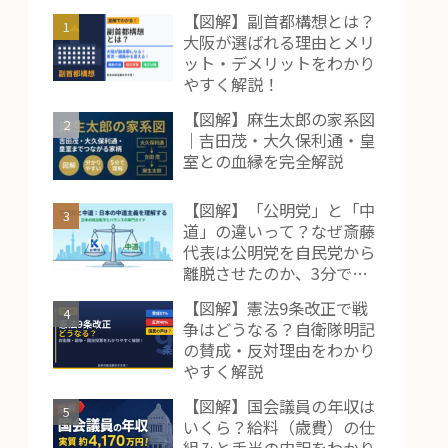
【図解】副首都構想とは？
大阪が選ばれる理由とメリ
ット・デメリットをわかり
やすく解説！
【図解】麻生太郎の家系図
｜吉田茂・大久保利通・皇
室との血縁を完全解説
【図解】「公明党」と「中
道」の違いって？なぜ斎藤
代表は公明党を自民党から
離脱させたのか、3分で解
説！
【図解】憲法9条改正で戦
争はどうなる？自衛隊明記
の賛成・反対理由をわかり
やすく解説
【図解】国会議員の年収は
いくら？給料（歳費）の仕