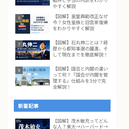
組みと手当の内訳をわかり
やすく解説
【図解】皇室典範改正なぜ
今？女性皇族と旧宮家復帰
をわかりやすく解説
【図解】石丸伸二とは？経
歴から都知事選の躍進、そ
して現在までを徹底解説！
【図解】国会と内閣の違い
って何？『国会が内閣を管
理する』仕組みを3分で完
全解説！
新着記事
【図解】茂木敏充ってどん
な人？東大→ハーバード→