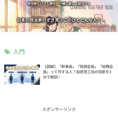
政治家という人間を、一緒に楽しく知ろう！
日本の政治家のぞき見！このひとどんな人？
入門
【図解】「幹事長」「政調会長」「総務会
長」って何する人？自民党三役の役割を3
分で解説！
スポンサーリンク